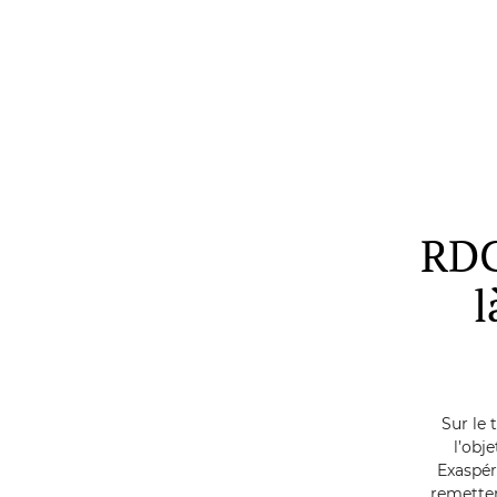
Skip
to
main
content
RDC
l
Sur le 
l’obje
Exaspér
remetten