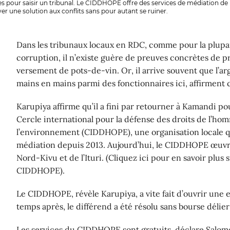
s pour saisir un tribunal. Le CIDDHOPE offre des services de médiation de 
er une solution aux conflits sans pour autant se ruiner.
Dans les tribunaux locaux en RDC, comme pour la plupar
corruption, il n’existe guère de preuves concrètes de p
versement de pots-de-vin. Or, il arrive souvent que l’a
mains en mains parmi des fonctionnaires ici, affirment c
Karupiya affirme qu’il a fini par retourner à Kamandi po
Cercle international pour la défense des droits de l’homm
l’environnement (CIDDHOPE), une organisation locale qu
médiation depuis 2013. Aujourd’hui, le CIDDHOPE œuvr
Nord-Kivu et de l’Ituri. (Cliquez ici pour en savoir plus 
CIDDHOPE).
Le CIDDHOPE, révèle Karupiya, a vite fait d’ouvrir une 
temps après, le différend a été résolu sans bourse délier
Les services du CIDDHOPE sont gratuits, déclare Salom