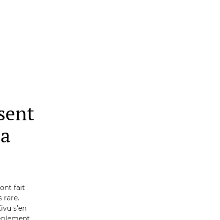
sent
 a
ont fait
s rare.
ivu s’en
règlement