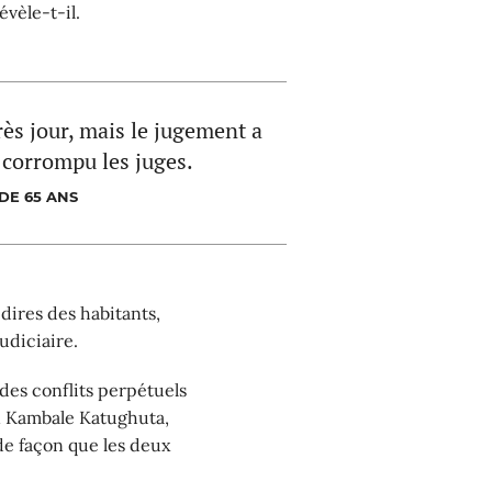
vèle-t-il.
ès jour, mais le jugement a
t corrompu les juges.
DE 65 ANS
dires des habitants,
udiciaire.
des conflits perpétuels
n Kambale Katughuta,
de façon que les deux