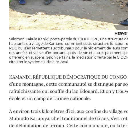
MERVEI
Salomon Kakule Kaniki, porte-parole du CIDDHOPE, une structure de
habitants du village de Kamandi comment cette structure fonctionne.
RDC qui s’en remettent aux tribunaux pour le règlement de leurs confli
des années et verser d’importants pots-de-vin et autres paiements p
différend en suspens. Selon certains, la médiation offerte par le CI
circuiter le système judiciaire local.
KAMANDI, RÉPUBLIQUE DÉMOCRATIQUE DU CONGO — N
d’une montagne, cette communauté se distingue par son
rafraîchissante qui souffle du lac Édouard. Et on y trouv
école et un camp de l’armée nationale.
À environ trois kilomètres d’ici, aux confins du village 
Muhindo Karupiya, chef traditionnel de 65 ans, s’est re
de délimitation de terrain. Cette communauté, où la ter