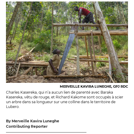
MERVEILLE KAVIRA LUNEGHE, GPJ RDC
Charles Kasereka, qui n’a aucun lien de parenté avec Baraka
Kasereka, vêtu de rouge, et Richard Kakome sont occupés à scier
un arbre dans sa longueur sur une colline dans le territoire de
Lubero.
By Merveille Kavira Luneghe
Contributing Reporter