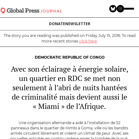
Skip
to
main
DONATE
NEWSLETTER
content
The story you are reading was published on Friday July 15, 2016. To read
more recent stories
click here
.
DEMOCRATIC REPUBLIC OF CONGO
Avec son éclairage à énergie solaire,
un quartier en RDC se met non
seulement à l’abri de nuits hantées
de criminalité mais devient aussi le
« Miami » de l’Afrique.
Une organisation allemande a aidé à l’installation de 52
panneaux dans le quartier de Himbi à Goma, ville où les bandits
armés circulent librement et créent un climat de peur. Avec ses
nouvelles activités en continu même après la tombée de la nuit,