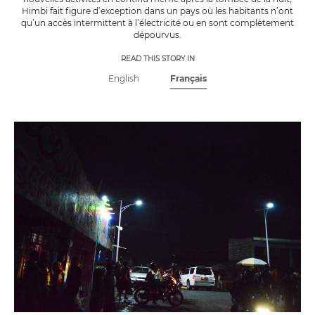
Himbi fait figure d’exception dans un pays où les habitants n’ont
qu’un accès intermittent à l’électricité ou en sont complètement
dépourvus.
READ THIS STORY IN
English
Français