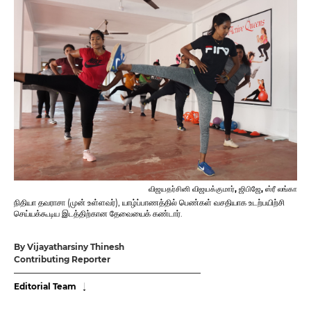
விஜயதர்சினி விஜயக்குமார், ஜிபிஜே, ஸ்ரீ லங்கா
நிதியா தவராசா (முன் உள்ளவர்), யாழ்ப்பாணத்தில் பெண்கள் வசதியாக உடற்பயிற்சி
செய்யக்கூடிய இடத்திற்கான தேவையைக் கண்டார்.
By Vijayatharsiny Thinesh
Contributing Reporter
Editorial Team