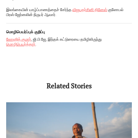
இலங்கையின் யாழ்ப்பாணத்தைச் சேர்ந்த
விஜயதர்சினி தினேஸ்
குளோபல்
பிரஸ் ஜேர்னலின் நிருபர் ஆவார்.
மொழிபெயர்ப்புக் குறிப்பு
லோஹித் குமார்
, ஜி.பி.ஜே, இந்தக் கட்டுரையை தமிழிலிருந்து
மொழிபெயர்த்தார்
.
Related Stories