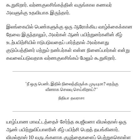
கூறுகிறார். வர்ணகுலசிங்கத்தின் வருங்கால கணவர்
அவளுக்கு உதவியாக இருந்தார்.
இலங்கையில் பெண்களுக்கு ஒரு ஆரோக்கிய வாழ்க்கைக்கான
தேவை இருந்தாலும், அவர்கள் ஆண் பயிற்றுனர்களின் கீழ்
உடற்பயிற்சியில் ஈடுபடுவதைப் பார்த்தால் அவர்களது
குடும்பத்தினர் மற்றும் நண்பர்கள் என்ன நினைப்பார்கள் என்று
கவலைப்படுவதாக வர்ணகுலசிங்கம் மேலும் கூறுகிறார்.
''நீ ஒரு பெண். இதில் நிலைத்திருக்க முடியுமா? எதற்கு
வீணாக செலவு செய்கிறாய்?''
நிதியா தவராசா
யாழ்ப்பாண மாவட்டத்தைச் சேர்ந்த சுபஜீவனா விமல்தாஸ் ஒரு
ஆண் பயிற்றுவிப்பாளரின் கீழ் பயிற்சி பெறத் தயங்கினார்.
விமல்தாஸ் 10 வருடங்களாக குழந்தைகளைப் பெற்றுககொள்ள