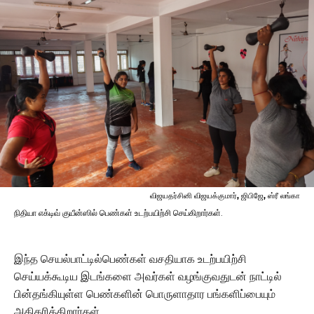
விஜயதர்சினி விஜயக்குமார், ஜிபிஜே, ஸ்ரீ லங்கா
நிதியா எக்டிவ் குயீன்ஸில் பெண்கள் உடற்பயிற்சி செய்கிறார்கள்.
இந்த செயல்பாட்டில்பெண்கள் வசதியாக உடற்பயிற்சி
செய்யக்கூடிய இடங்களை அவர்கள் வழங்குவதுடன் நாட்டில்
பின்தங்கியுள்ள பெண்களின் பொருளாதார பங்களிப்பையும்
அதிகரிக்கிறார்கள்.