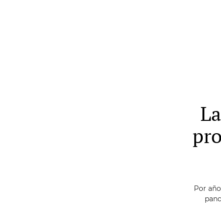
Skip
to
main
content
La
pro
Por año
pand