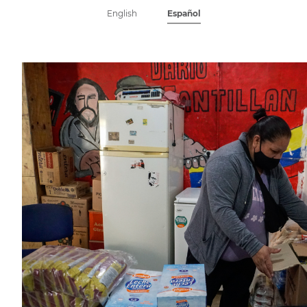
English
Español