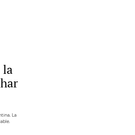
 la
char
tina. La
able.