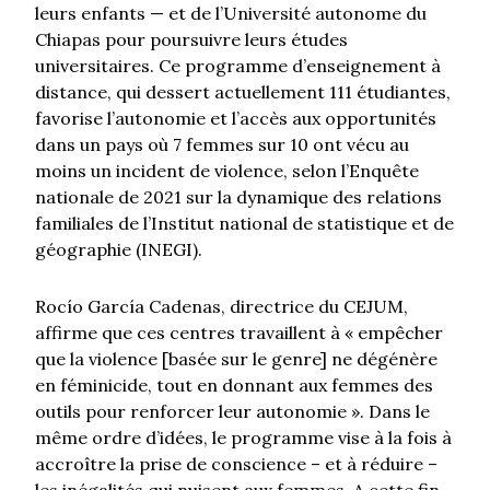
leurs enfants — et de l’Université autonome du
Chiapas pour poursuivre leurs études
Les féminicides augmentent à Porto Rico. Les
universitaires. Ce programme d’enseignement à
armes à feu sont-elles la solution ?
distance, qui dessert actuellement 111 étudiantes,
favorise l’autonomie et l’accès aux opportunités
dans un pays où 7 femmes sur 10 ont vécu au
moins un incident de violence, selon l’Enquête
nationale de 2021 sur la dynamique des relations
familiales de l’Institut national de statistique et de
géographie (INEGI).
Rocío García Cadenas, directrice du CEJUM,
affirme que ces centres travaillent à « empêcher
que la violence [basée sur le genre] ne dégénère
en féminicide, tout en donnant aux femmes des
outils pour renforcer leur autonomie ». Dans le
même ordre d’idées, le programme vise à la fois à
accroître la prise de conscience – et à réduire –