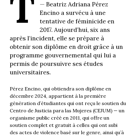
T
— Beatriz Adriana Pérez
Encino a survécu à une
tentative de féminicide en
2017. Aujourd’hui, six ans
après l’incident, elle se prépare à
Elle a survécu à une tentative de féminicide.
Maintenant, elle étudie le droit pour aider
obtenir son diplôme en droit grâce à un
d’autres femmes dans le sud du Mexique
programme gouvernemental qui lui a
permis de poursuivre ses études
universitaires.
Pérez Encino, qui obtiendra son diplôme en
décembre 2024, appartient à la première
génération d’étudiantes qui ont reçu le soutien du
Centro de Justicia para las Mujeres (CEJUM) — un
organisme public créé en 2011, qui offre un
soutien complet et gratuit à celles qui ont subi
des actes de violence basé sur le genre, ainsi qu’à