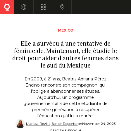
Skip
to
MEXICO
main
content
Elle a survécu à une tentative de
féminicide. Maintenant, elle étudie le
droit pour aider d’autres femmes dans
le sud du Mexique
En 2009, à 21 ans, Beatriz Adriana Pérez
Encino rencontre son compagnon, qui
l'oblige à abandonner ses études.
Quand l’Argentine ne suivait pas le nombre des
Aujourd’hui, un programme
féminicides, cette femme l’a fait
gouvernemental aide cette étudiante de
première génération à récupérer
l’éducation qu'il lui a retirée.
Marissa Revilla,
Senior Reporter
on
November 24, 2023
READ THIS STORY IN